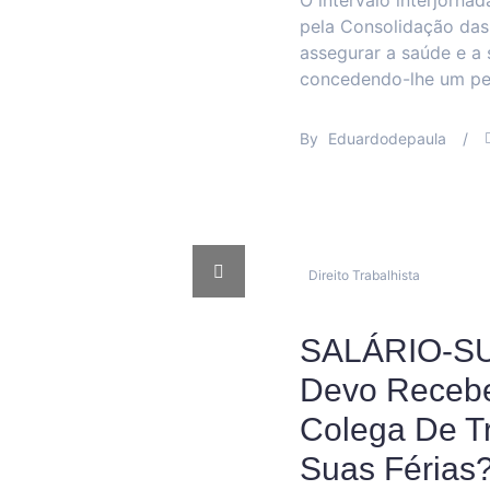
O intervalo interjornad
pela Consolidação das 
assegurar a saúde e a 
concedendo-lhe um pe
By
Eduardodepaula
/
Direito Trabalhista
SALÁRIO-SU
Devo Recebe
Colega De T
Suas Férias