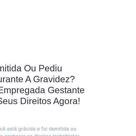
itida Ou Pediu
rante A Gravidez?
Empregada Gestante
eus Direitos Agora!
cê está grávida e foi demitida ou