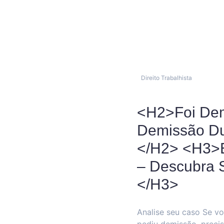
Direito Trabalhista
<h2>Foi Dem
Demissão Du
</h2> <h3>
– Descubra S
</h3>
Analise seu caso Se vo