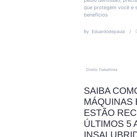
pediu demissão, precis
que protegem você e se
benefícios
By
Eduardodepaula
/
Direito Trabalhista
SAIBA COM
MÁQUINAS 
ESTÃO RE
ÚLTIMOS 5
INSALUBRI