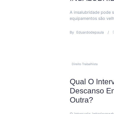
A insalubridade pode se
equipamentos são velh
By
Eduardodepaula
/
Direito Trabalhista
Qual O Inter
Descanso En
Outra?