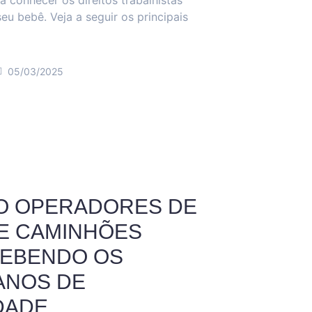
a conhecer os direitos trabalhistas
u bebê. Veja a seguir os principais
05/03/2025
O OPERADORES DE
E CAMINHÕES
CEBENDO OS
 ANOS DE
DADE.